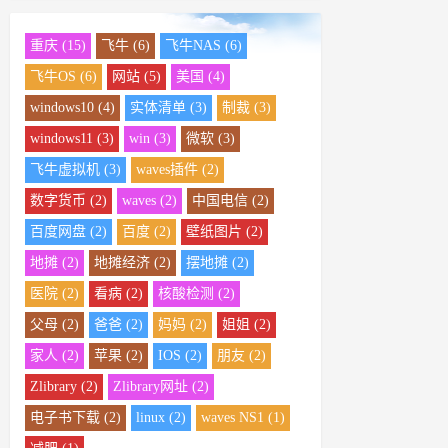
重庆 (15)
飞牛 (6)
飞牛NAS (6)
飞牛OS (6)
网站 (5)
美国 (4)
windows10 (4)
实体清单 (3)
制裁 (3)
windows11 (3)
win (3)
微软 (3)
飞牛虚拟机 (3)
waves插件 (2)
数字货币 (2)
waves (2)
中国电信 (2)
百度网盘 (2)
百度 (2)
壁纸图片 (2)
地摊 (2)
地摊经济 (2)
摆地摊 (2)
医院 (2)
看病 (2)
核酸检测 (2)
父母 (2)
爸爸 (2)
妈妈 (2)
姐姐 (2)
家人 (2)
苹果 (2)
IOS (2)
朋友 (2)
Zlibrary (2)
Zlibrary网址 (2)
电子书下载 (2)
linux (2)
waves NS1 (1)