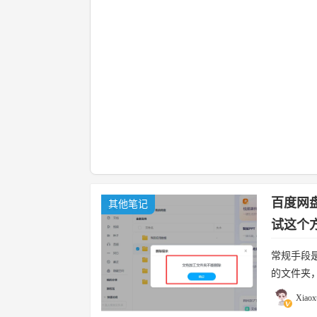
百度网
其他笔记
试这个
常规手段
的文件夹
式删除这
Xiaox
操作一下吧。