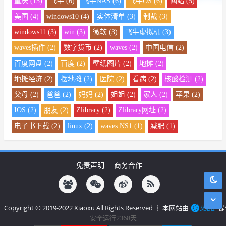
重庆 (15)
飞牛 (6)
飞牛NAS (6)
飞牛OS (6)
网站 (5)
美国 (4)
windows10 (4)
实体清单 (3)
制裁 (3)
windows11 (3)
win (3)
微软 (3)
飞牛虚拟机 (3)
waves插件 (2)
数字货币 (2)
waves (2)
中国电信 (2)
百度网盘 (2)
百度 (2)
壁纸图片 (2)
地摊 (2)
地摊经济 (2)
摆地摊 (2)
医院 (2)
看病 (2)
核酸检测 (2)
父母 (2)
爸爸 (2)
妈妈 (2)
姐姐 (2)
家人 (2)
苹果 (2)
IOS (2)
朋友 (2)
Zlibrary (2)
Zlibrary网址 (2)
电子书下载 (2)
linux (2)
waves NS1 (1)
减肥 (1)
免责声明
商务合作
Copyright © 2019-2022 Xiaoxu All Rights Reserved ┊ 本网站由
提
安全运行
2368
天