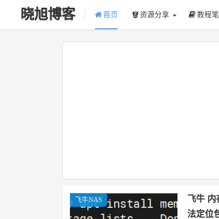
晓旭博客
首页
资源分享
教程笔
飞牛 内存测
飞牛NAS
法定位