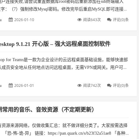
ot用户连接失败,请尝试重置数据库root密码后重新添加在ssh终端输入
数字：（7）强制修改Mysql密码。修改完毕后重启MySQL即可连接成
2026-01-10
阅读643次
评论(0)条
u
Desktop 9.1.21 开心版 – 强大远程桌面控制软件
esktop for Teams是一款为企业设计的云远程桌面基础设施，能够快速部
队成员安全地从任何地点访问远程桌面，无需VPN或网关。用户可以
队成员、添加计算机并设置访问权限，系统会自动...
2026-01-01
阅读742次
评论(0)条
u
期常用的音乐、音效资源（不定期更新）
有资源来源网络，仅做收集汇总：就不做详细分类了。大家按需选择
-怖-诡-异」 链接：https://pan.quark.cn/s/b23f32a51ae8 「各种