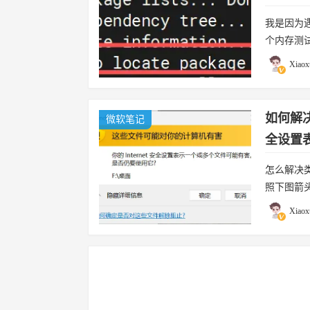
我是因为
个内存测试方
Packa
Xiaox
如何解决
微软笔记
全设置
怎么解决类
照下图箭头
是 192.
Xiaox