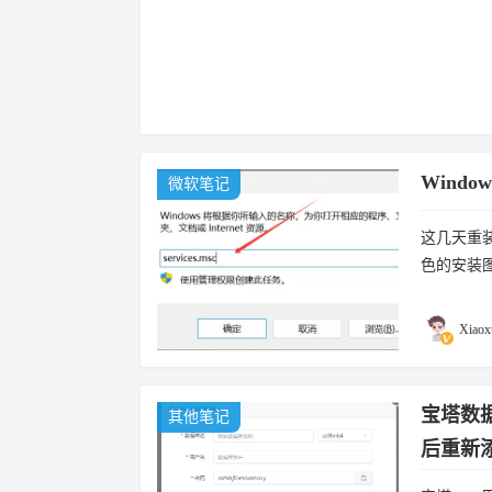
Wind
微软笔记
这几天重
色的安装
解决方法
1. 基础...
Xiaox
宝塔数据
其他笔记
后重新