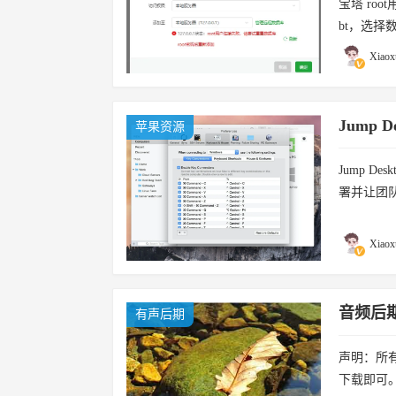
宝塔 ro
bt，选择
功
Xiaox
Jump 
苹果资源
Jump D
署并让团
轻松邀请团
Xiaox
音频后
有声后期
声明：所
下载即可。 「恐