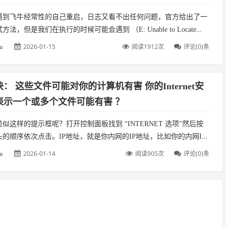
遇到飞牛经常性的自己重启，日志又看不出任何问题，官方给出了一
法，但是我们在执行的时候可能会遇到 （E: Unable to Locate
ge）的错误。下面是官方给出的内存测试方法的命令...
2026-01-15
阅读1912次
评论(0)条
u
： 这些文件可能对你的计算机有害 你的Internet安
表示一个或多个文件可能有害 ？
似这样的提示框呢？打开控制面板找到 “INTERNET 选项”然后按
的顺序依次点击。IP地址，就是你内网的IP地址，比如你的内网IP
168.2.11 类似这样的IP，但是可能你有多个内...
2026-01-14
阅读905次
评论(0)条
u