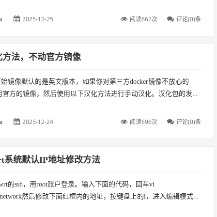
境BGM音效」 链接：...
2025-12-25
阅读662次
评论(0)条
u
汉化方法，不动官方镜像
方原始镜像默认的是英文版本，如果你对第三方docker镜像不放心的
用官方的镜像，然后使用以下汉化方法进行手动汉化。汉化包的发布
/github.com/other-blowsnow...
2025-12-24
阅读696次
评论(0)条
u
Wrt系统默认IP地址修改方法
nwrt的ssh，用root账户登录。输入下面的代码，回车vi
onfig/network然后修改下面红框内的地址，按键盘上的i，进入编辑模式，
的实际情况进行修改（图片上有备注）注意...