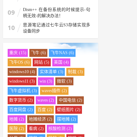
Dism++ 在备份系统的时候提示-句
09
柄无效-的解决办法！
思源笔记通过七牛云S3存储实现多
10
设备同步
重庆 (15)
飞牛 (6)
飞牛NAS (6)
飞牛OS (6)
网站 (5)
美国 (4)
windows10 (4)
实体清单 (3)
制裁 (3)
windows11 (3)
win (3)
微软 (3)
飞牛虚拟机 (3)
waves插件 (2)
数字货币 (2)
waves (2)
中国电信 (2)
百度网盘 (2)
百度 (2)
壁纸图片 (2)
地摊 (2)
地摊经济 (2)
摆地摊 (2)
医院 (2)
看病 (2)
核酸检测 (2)