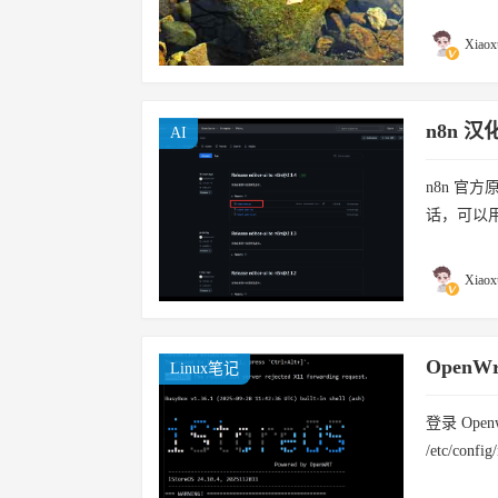
生活场景环
Xiaox
n8n 
AI
n8n 官
话，可以
地址：https:/
Xiaox
Open
Linux笔记
登录 Ope
/etc/c
根据你自己