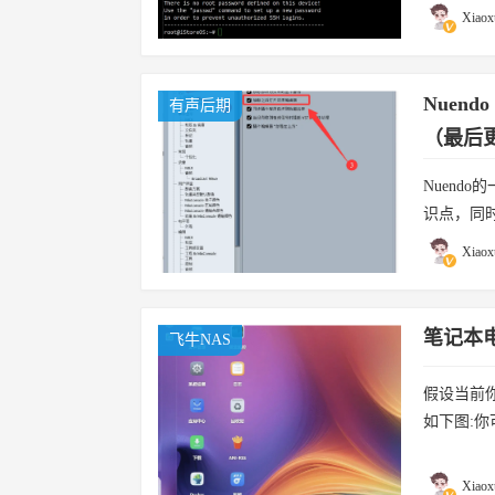
Xiaox
Nuen
有声后期
（最后更
Nuend
识点，同
掉的东西
Xiaox
件，...
笔记本电
飞牛NAS
假设当前你
如下图:
密码Admi
Xiaox