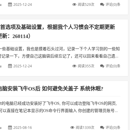
2025-12-24
阅读529次
评论(0)条
u
do 首选项及基础设置，根据我个人习惯会不定期更新
新：260114）
o的一些基础设置，我也是摸着石头过河，记录一下个人学习到的一些知
时记录一下，方便自己这脑袋后续忘记了，还可以回来看看自己遗忘
。一、首选项的部分设置1、加载VST插件以后默认打开所加载的插
2025-12-24
阅读355次
评论(0)条
u
脑安装飞牛OS后 如何避免关盖子 系统休眠?
的电脑已经成功安装好了飞牛OS, 你可以成功登陆飞牛OS的网页,
你可以直接在笔记本显示的OS命令行界面输入 你创建的管理员账号和
n是我的飞牛管理员,输入之后直接回车到下一行 passwo...
2025-08-16
阅读1339次
评论(0)条
u